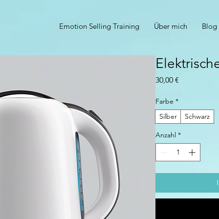
Emotion Selling Training
Über mich
Blog
Elektrisch
Preis
30,00 €
Farbe
*
Silber
Schwarz
Anzahl
*